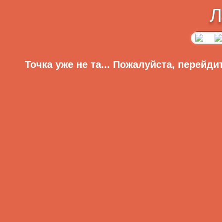
Л
Точка уже не та... Пожалуйста, перейди
Главная
Регистрация
Вход
Меню сайта
Приветствую Вас,
Гость
·
RSS
Главная
Видео
Главная
»
2009
»
Август
»
7
» Lady Gaga - Po
Аудиоприколы
Анекдоты
Lady Gaga - Poker face: Рок-каве
Рассказы
Видеоклипы
Фотоподборки
Категория:
Видео
| Просмотров: 1287 | Добавил:
adm
Для девушек
Игры
Всего комментариев:
1
Знаменитости
Латвийские новости
Гаджеты
09.08.2009 @ 18:43
Цитаты из сети
vladik
[
Материал
]
Статьи
нихрена се... мне понра
Без цензуры
Онлайн игры