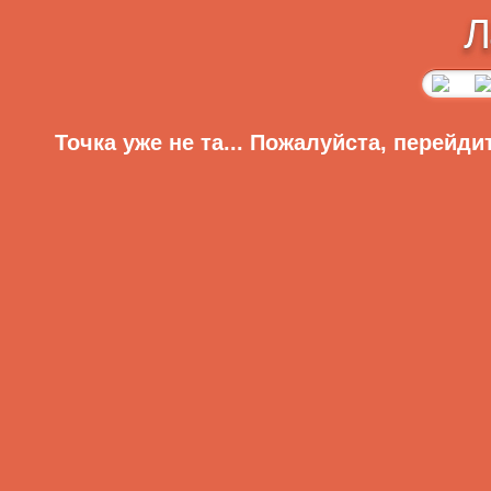
Л
Точка уже не та... Пожалуйста, перейди
Главная
Регистрация
Вход
Меню сайта
Приветствую Вас,
Гость
·
RSS
Главная
Видео
Главная
»
2009
»
Август
»
6
» Фанаты Mortal 
Аудиоприколы
Анекдоты
Фанаты Mortal Kombat (21 фото)
Рассказы
Видеоклипы
Фотоподборки
Для девушек
Игры
Знаменитости
Латвийские новости
Гаджеты
Цитаты из сети
Статьи
Без цензуры
Онлайн игры