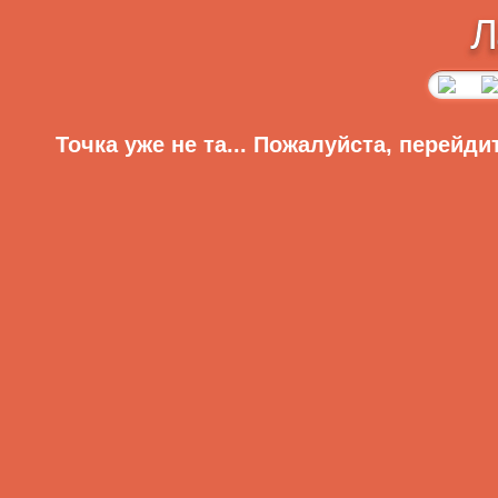
Л
Точка уже не та... Пожалуйста, перейди
Диеты
Главная
Регистрация
Вход
Меню сайта
Приветствую Вас,
Гость
·
RSS
Разделы сайта:
Главная
»
Статьи
»
Здоровье
Главная страница
Вредность диетических газиров
ОНЛАЙН-ИГРЫ
Видео
Партия Зеленых п
Аудио
Анекдоты
напитки, питател
Рассказы
воздействие на
Видеоклипы
Фотоподборки
нежелательных
Для девушек
подчеркивают вре
Игры
Софт
напитков на зд
Знаменитости