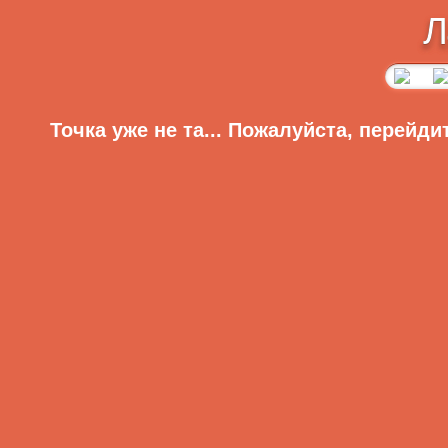
Л
Точка уже не та... Пожалуйста, перейди
Диеты
Главная
Регистрация
Вход
Меню сайта
Приветствую Вас,
Гость
·
RSS
Разделы сайта:
Главная
»
Статьи
»
Здоровье
Главная страница
Эмоциональное Принятии Пищи
ОНЛАЙН-ИГРЫ
Видео
Эмоциональное п
Аудио
Анекдоты
времени нормальн
Рассказы
столом, как то д
Видеоклипы
Фотоподборки
эмоциональное п
Для девушек
проблемой, ког
Игры
Софт
физическому д
Знаменитости