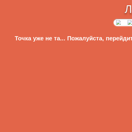
Л
Точка уже не та... Пожалуйста, перейди
Диеты
Главная
Регистрация
Вход
Меню сайта
Приветствую Вас,
Гость
·
RSS
Разделы сайта:
Главная
»
Статьи
»
Оздоровительные диеты
Главная страница
Экстренная диета
ОНЛАЙН-ИГРЫ
Видео
Энергетическая е
Аудио
Анекдоты
правила: пейте ск
Рассказы
но количество обе
Видеоклипы
Фотоподборки
не должно превыша
Для девушек
стол, старайтесь 
Игры
Софт
его из сельдерея,
Знаменитости