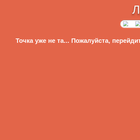
Л
Точка уже не та... Пожалуйста, перейди
Диеты
Главная
Регистрация
Вход
Меню сайта
Приветствую Вас,
Гость
·
RSS
Разделы сайта:
Главная
»
Статьи
»
Оздоровительные диеты
Главная страница
Диета для кожи
ОНЛАЙН-ИГРЫ
Видео
Очень часто пробл
Аудио
Анекдоты
шелушение воз
Рассказы
определенных пит
Видеоклипы
Фотоподборки
помогут избавить
Для девушек
данной страничке.
Игры
Софт
Покраснение
Знаменитости