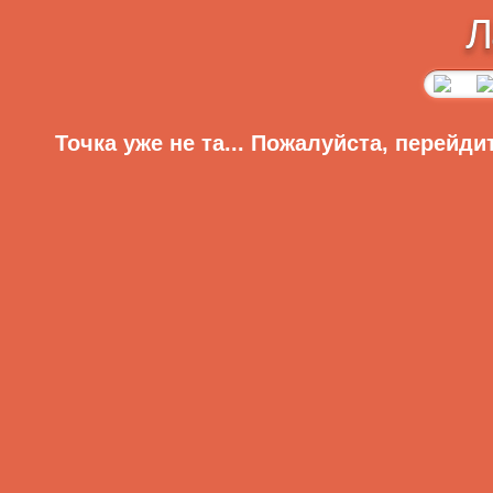
Л
Точка уже не та... Пожалуйста, перейди
Главная
Регистрация
Вход
Меню сайта
Приветствую Вас,
Гость
·
RSS
Главная
Видео
Главная
»
2009
»
Август
»
10
» Кровать для 
Аудиоприколы
Анекдоты
Кровать для лентяев
Рассказы
Видеоклипы
Фотоподборки
Категория:
Видео
| Просмотров: 1137 | Добавил:
adm
Для девушек
Игры
Всего комментариев:
0
Знаменитости
Латвийские новости
Добавлят
Гаджеты
Цитаты из сети
Статьи
Без цензуры
Онлайн игры